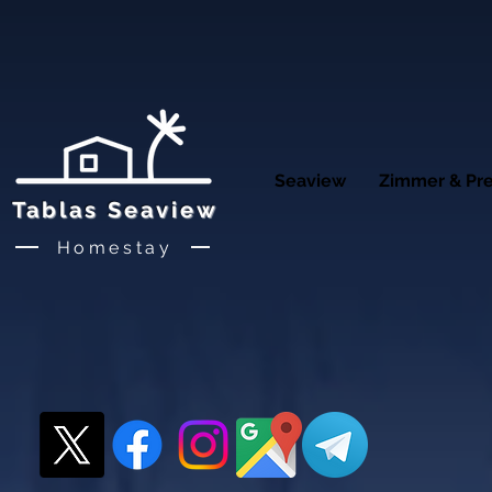
Seaview
Zimmer & Pre
Tablas Seaview
Homestay