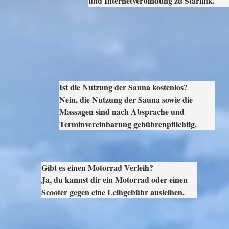
und Internetverbindung zu Starlink.
Ist die Nutzung der Sauna kostenlos?

Nein, die Nutzung der Sauna sowie die 
Massagen sind nach Absprache und 
Terminvereinbarung gebührenpflichtig.
Gibt es einen Motorrad Verleih?

Ja, du kannst dir ein Motorrad oder einen 
Scooter gegen eine Leihgebühr ausleihen.