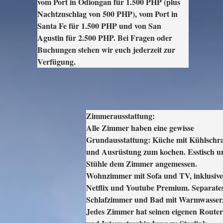
vom Port in Odiongan für 1.500 PHP (plus 
Nachtzuschlag von 500 PHP), vom Port in 
Santa Fe für 1.500 PHP und von San 
Agustin für 2.500 PHP. Bei Fragen oder 
Buchungen stehen wir euch jederzeit zur 
Verfügung.
Zimmerausstattung: 

Alle Zimmer haben eine gewisse 
Grundausstattung: Küche mit Kühlschra
und Ausrüstung zum kochen. Esstisch un
Stühle dem Zimmer angemessen. 
Wohnzimmer mit Sofa und TV, inklusive 
Netflix und Youtube Premium. Separates
Schlafzimmer und Bad mit Warmwasser.
Jedes Zimmer hat seinen eigenen Router 