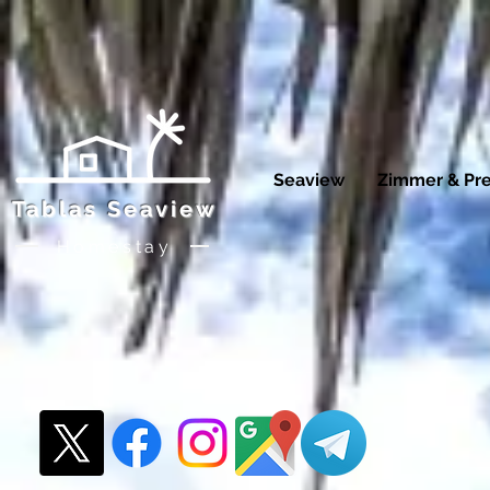
Seaview
Zimmer & Pre
Tablas Seaview
Homestay